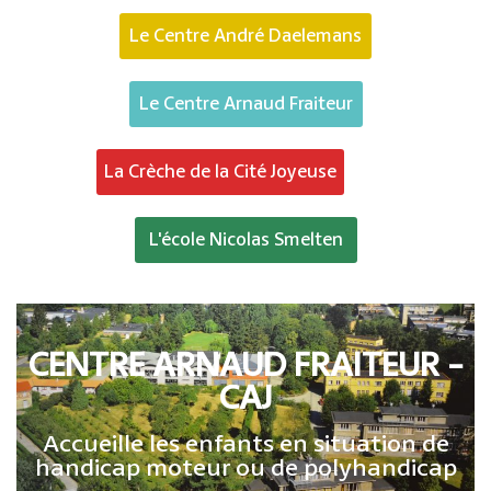
Le Centre André Daelemans
Le Centre Arnaud Fraiteur
La Crèche de la Cité Joyeuse
L'école Nicolas Smelten
CENTRE ARNAUD FRAITEUR -
CAJ
Accueille les enfants en situation de
handicap moteur ou de polyhandicap