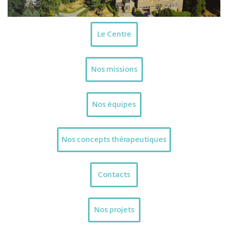
Le Centre
Nos missions
Nos équipes
Nos concepts thérapeutiques
Contacts
Nos projets