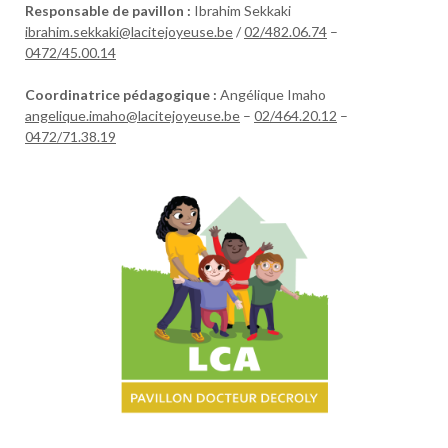
Responsable de pavillon :
Ibrahim Sekkaki
ibrahim.sekkaki@lacitejoyeuse.be
/
02/482.06.74
–
0472/45.00.14
Coordinatrice pédagogique :
Angélique Imaho
angelique.imaho@lacitejoyeuse.be
–
02/464.20.12
–
0472/71.38.19